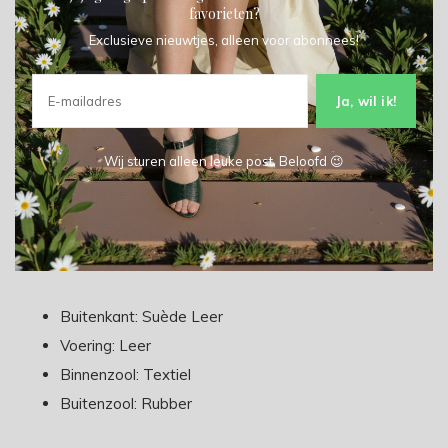
Delen
favorieten?
Exclusieve nieuwtjes, alleen voor abonnees!
Toevoegen aan vergelijking
Ja, wil ik!
Productomschrijving
Wij sturen alleen leuke post, Beloofd 😉
Type: Sneaker Gola
Materiaal:
Buitenkant: Suède Leer
Voering: Leer
Binnenzool: Textiel
Buitenzool: Rubber