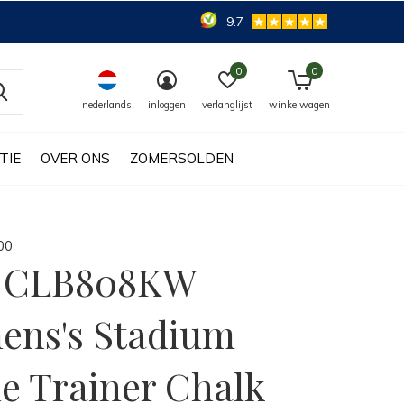
9.7
0
0
nederlands
inloggen
verlanglijst
winkelwagen
TIE
OVER ONS
ZOMERSOLDEN
0
0
a CLB808KW
ns's Stadium
e Trainer Chalk