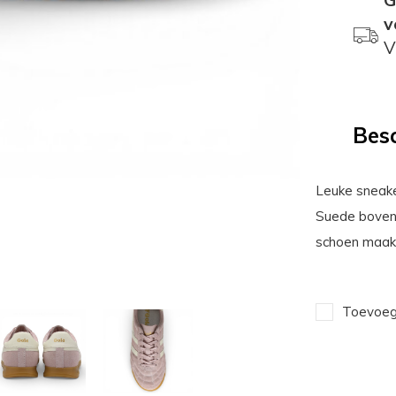
v
V
Besc
Leuke sneaker
Suede bovenk
schoen maakt 
Toevoege