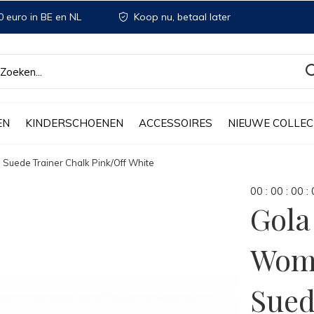
 euro in BE en NL
Koop nu, betaal later
EN
KINDERSCHOENEN
ACCESSOIRES
NIEUWE COLLEC
uede Trainer Chalk Pink/Off White
0
0
:
0
0
:
0
0
:
Gol
Wome
Sued