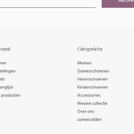
ABON
count
Categorieën
eren
Merken
tellingen
Damesschoenen
ets
Herenschoenen
anglijst
Kinderschoenen
k producten
Accessoires
Nieuwe collectie
Over ons
zomersolden