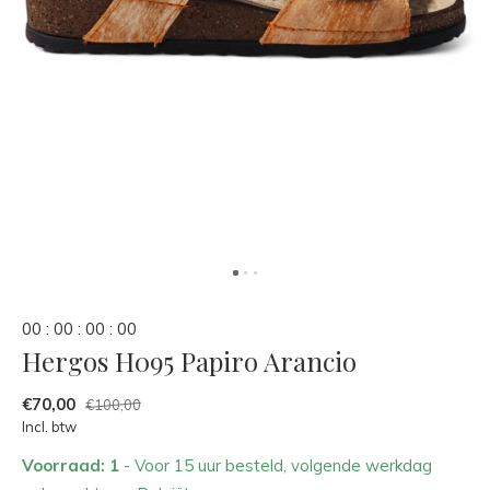
0
0
:
0
0
:
0
0
:
0
0
Hergos H095 Papiro Arancio
€70,00
€100,00
Incl. btw
Voorraad: 1
- Voor 15 uur besteld, volgende werkdag