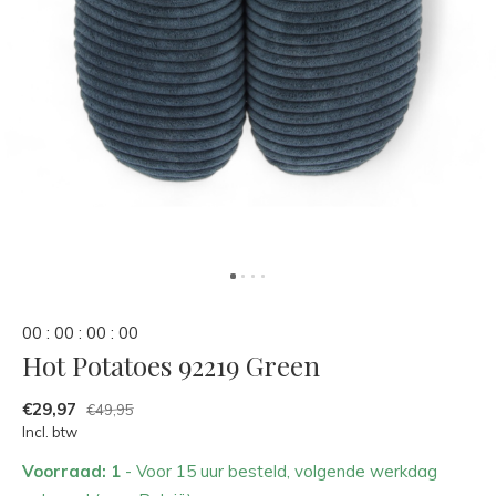
0
0
:
0
0
:
0
0
:
0
0
Hot Potatoes 92219 Green
€29,97
€49,95
Incl. btw
Voorraad: 1
- Voor 15 uur besteld, volgende werkdag