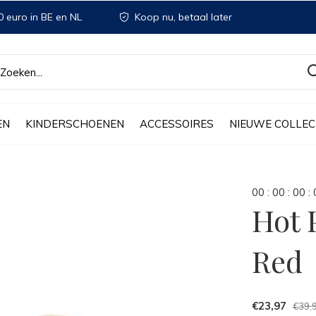
 euro in BE en NL
Koop nu, betaal later
EN
KINDERSCHOENEN
ACCESSOIRES
NIEUWE COLLEC
0
0
:
0
0
:
0
0
:
Hot 
Red
€23,97
€39,