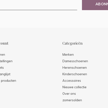
ABON
count
Categorieën
eren
Merken
tellingen
Damesschoenen
ets
Herenschoenen
anglijst
Kinderschoenen
k producten
Accessoires
Nieuwe collectie
Over ons
zomersolden