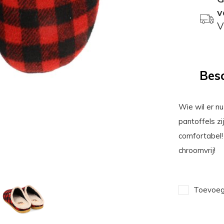
v
V
Besc
Wie wil er n
pantoffels zi
comfortabel!
chroomvrij!
Toevoege