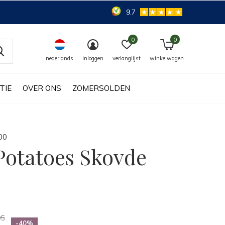
9.7
0
0
nederlands
inloggen
verlanglijst
winkelwagen
TIE
OVER ONS
ZOMERSOLDEN
0
0
Potatoes Skovde
95
-40%