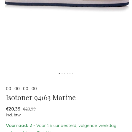
0
0
:
0
0
:
0
0
:
0
0
Isotoner 94163 Marine
€20,39
€23,99
Incl. btw
Voorraad: 2
- Voor 15 uur besteld, volgende werkdag