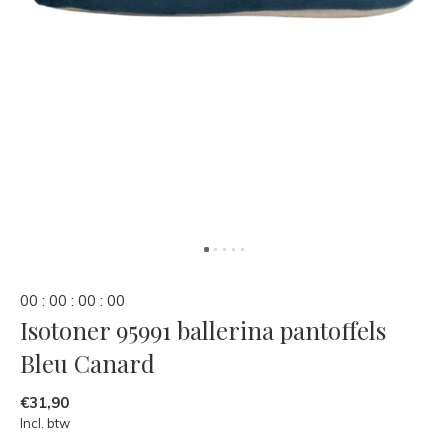
0
0
:
0
0
:
0
0
:
0
0
Isotoner 95991 ballerina pantoffels
Bleu Canard
€31,90
Incl. btw