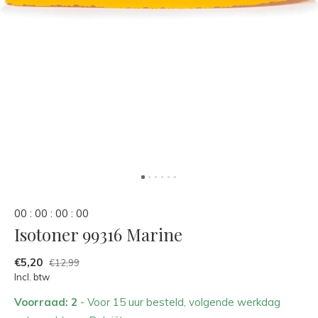
0
0
:
0
0
:
0
0
:
0
0
Isotoner 99316 Marine
€5,20
€12,99
Incl. btw
Voorraad: 2
- Voor 15 uur besteld, volgende werkdag