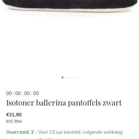
0
0
:
0
0
:
0
0
:
0
0
Isotoner ballerina pantoffels zwart
€31,90
Incl. btw
Voorraad: 2
- Voor 15 uur besteld, volgende werkdag