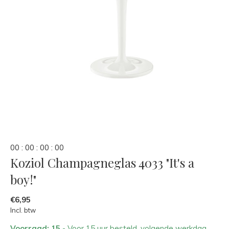
0
0
:
0
0
:
0
0
:
0
0
Koziol Champagneglas 4033 "It's a
boy!"
€6,95
Incl. btw
Voorraad: 15
- Voor 15 uur besteld, volgende werkdag