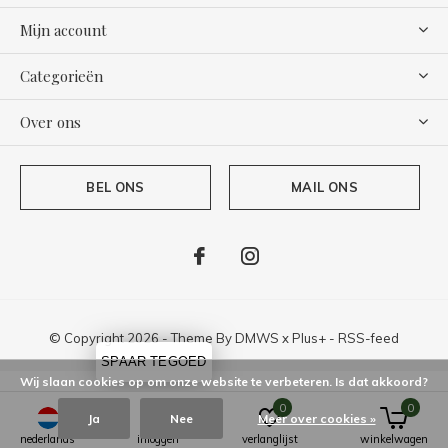
Mijn account
Categorieën
Over ons
BEL ONS
MAIL ONS
© Copyright
2026
- Theme By
DMWS
x
Plus+
-
RSS-feed
SPAAR TEGOED
Wij slaan cookies op om onze website te verbeteren. Is dat akkoord?
0
0
Ja
Nee
Meer over cookies »
nederlands
inloggen
verlanglijst
winkelwagen
Bottine
9,8
/
10
-
118
Reviews @
Kiyoh