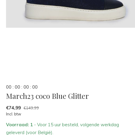
0
0
:
0
0
:
0
0
:
0
0
March23 coco Blue Glitter
€74,99
€149,99
Incl. btw
Voorraad: 1
- Voor 15 uur besteld, volgende werkdag
geleverd (voor België).