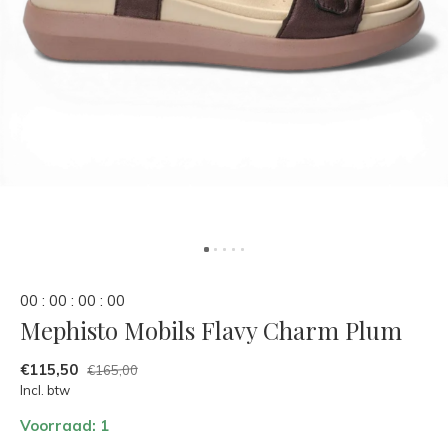
0
0
:
0
0
:
0
0
:
0
0
Mephisto Mobils Flavy Charm Plum
€115,50
€165,00
Incl. btw
Voorraad: 1