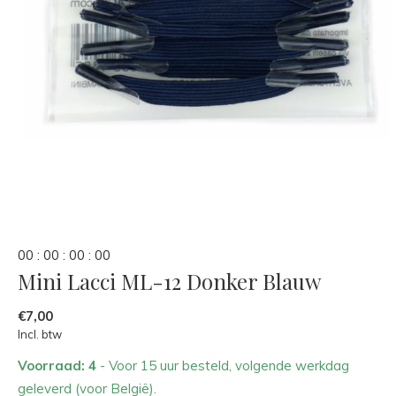
0
0
:
0
0
:
0
0
:
0
0
Mini Lacci ML-12 Donker Blauw
€7,00
Incl. btw
Voorraad: 4
- Voor 15 uur besteld, volgende werkdag
geleverd (voor België).