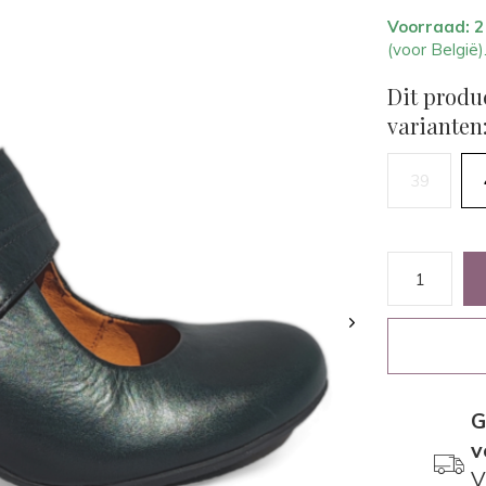
Voorraad: 
(voor België)
Dit produ
varianten
39
G
v
V