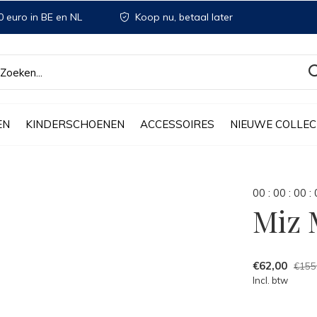
 euro in BE en NL
Koop nu, betaal later
EN
KINDERSCHOENEN
ACCESSOIRES
NIEUWE COLLEC
0
0
:
0
0
:
0
0
:
Miz 
€62,00
€155
Incl. btw