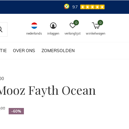
9.7
0
0
nederlands
inloggen
verlanglijst
winkelwagen
TIE
OVER ONS
ZOMERSOLDEN
0
0
Mooz Fayth Ocean
,00
-60%