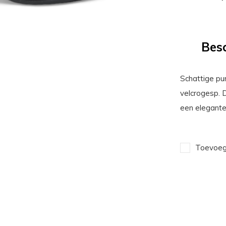
Besc
Schattige p
velcrogesp.
een elegante 
Toevoege