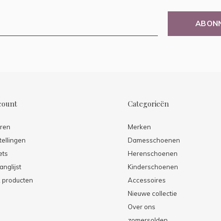
ABON
count
Categorieën
eren
Merken
tellingen
Damesschoenen
ets
Herenschoenen
anglijst
Kinderschoenen
k producten
Accessoires
Nieuwe collectie
Over ons
zomersolden