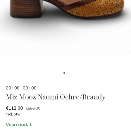
0
0
:
0
0
:
0
0
:
0
0
Miz Mooz Naomi Ochre/Brandy
€112,00
€160,00
Incl. btw
Voorraad: 1