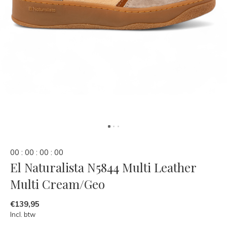
0
0
:
0
0
:
0
0
:
0
0
El Naturalista N5844 Multi Leather
Multi Cream/Geo
€139,95
Incl. btw