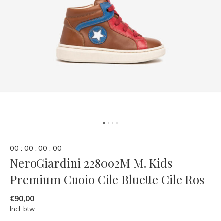
0
0
:
0
0
:
0
0
:
0
0
NeroGiardini 228002M M. Kids
Premium Cuoio Cile Bluette Cile Ros
€90,00
Incl. btw