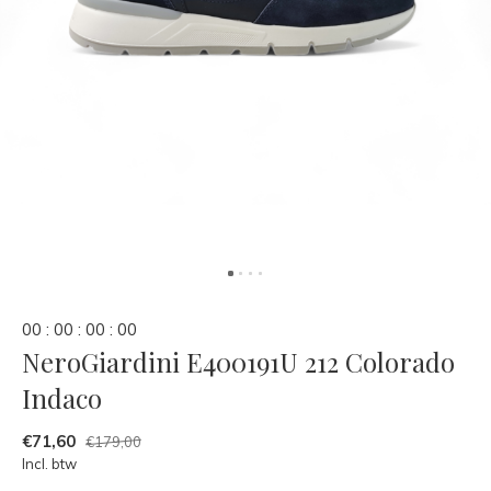
0
0
:
0
0
:
0
0
:
0
0
NeroGiardini E400191U 212 Colorado
Indaco
€71,60
€179,00
Incl. btw