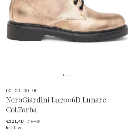
0
0
:
0
0
:
0
0
:
0
0
NeroGiardini I412006D Lunare
Col.Torba
€101,40
€169,00
Incl. btw