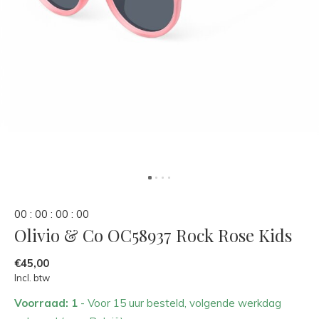
0
0
:
0
0
:
0
0
:
0
0
Olivio & Co OC58937 Rock Rose Kids
€45,00
Incl. btw
Voorraad: 1
- Voor 15 uur besteld, volgende werkdag