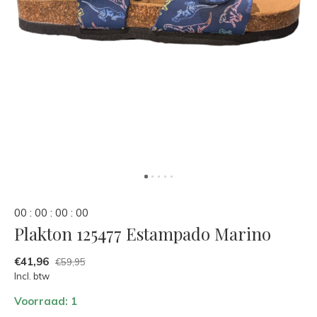
0
0
:
0
0
:
0
0
:
0
0
Plakton 125477 Estampado Marino
€41,96
€59,95
Incl. btw
Voorraad: 1