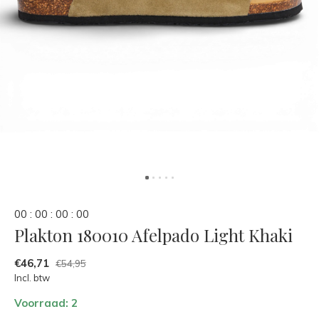
0
0
:
0
0
:
0
0
:
0
0
Plakton 180010 Afelpado Light Khaki
€46,71
€54,95
Incl. btw
Voorraad: 2