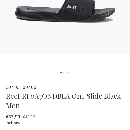
0
0
:
0
0
:
0
0
:
0
0
Reef RF0A3ONDBLA One Slide Black
Men
€33,99
€39,99
Incl. btw