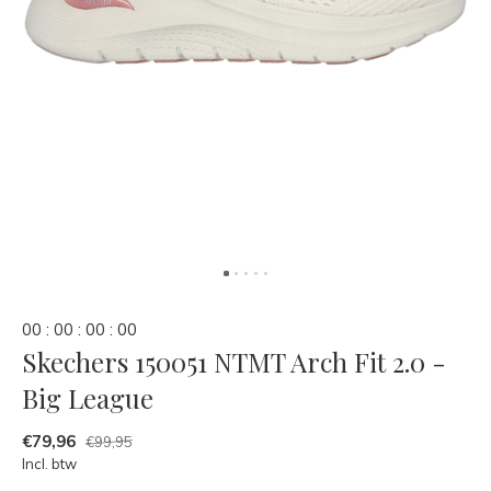
0
0
:
0
0
:
0
0
:
0
0
Skechers 150051 NTMT Arch Fit 2.0 -
Big League
€79,96
€99,95
Incl. btw