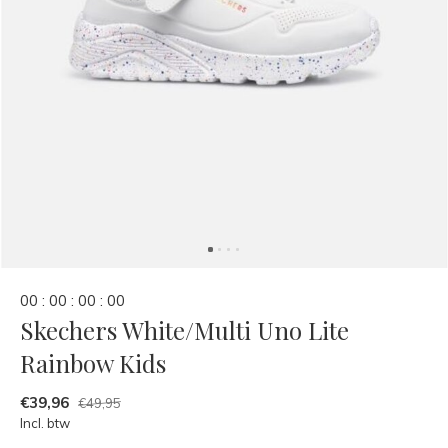
0
0
:
0
0
:
0
0
:
0
0
Skechers White/Multi Uno Lite
Rainbow Kids
€39,96
€49,95
Incl. btw