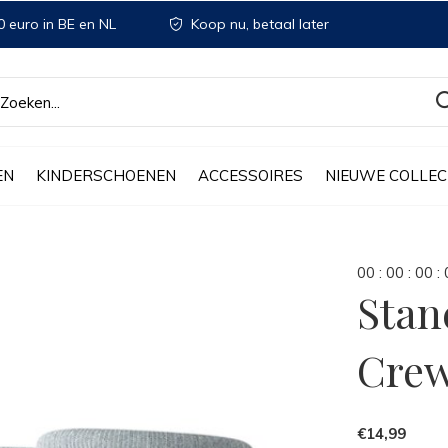
 euro in BE en NL
Koop nu, betaal later
EN
KINDERSCHOENEN
ACCESSOIRES
NIEUWE COLLEC
0
0
:
0
0
:
0
0
:
Stan
Cre
€14,99