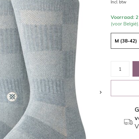
Incl. btw
Voorraad: 
(voor België)
M (38-42)
G
v
V