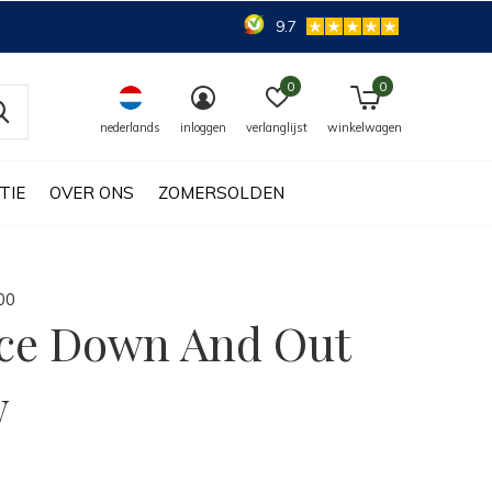
9.7
0
0
nederlands
inloggen
verlanglijst
winkelwagen
TIE
OVER ONS
ZOMERSOLDEN
0
0
ce Down And Out
w