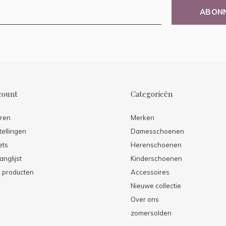
ABON
count
Categorieën
eren
Merken
tellingen
Damesschoenen
ets
Herenschoenen
anglijst
Kinderschoenen
k producten
Accessoires
Nieuwe collectie
Over ons
zomersolden