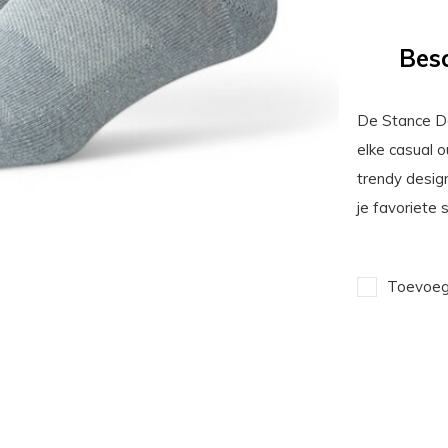
Besc
De Stance D
elke casual 
trendy design
je favoriete 
Toevoege