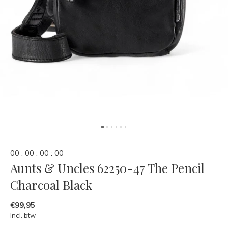
0
0
:
0
0
:
0
0
:
0
0
Aunts & Uncles 62250-47 The Pencil
Charcoal Black
€99,95
Incl. btw