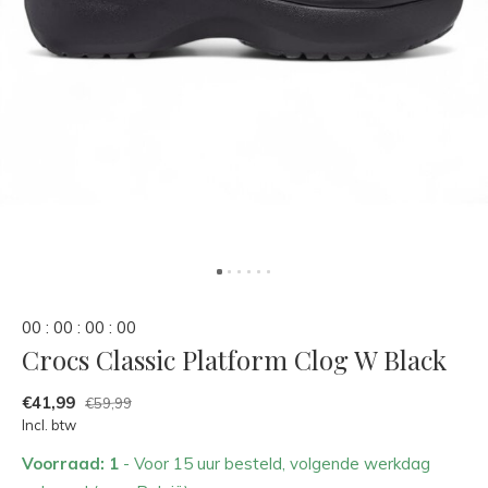
0
0
:
0
0
:
0
0
:
0
0
Crocs Classic Platform Clog W Black
€41,99
€59,99
Incl. btw
Voorraad: 1
- Voor 15 uur besteld, volgende werkdag