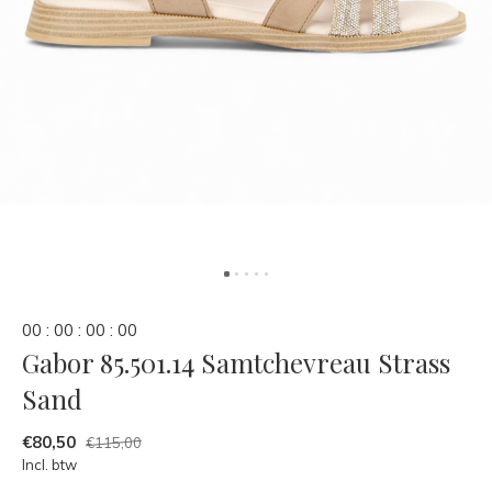
0
0
:
0
0
:
0
0
:
0
0
Gabor 85.501.14 Samtchevreau Strass
Sand
€80,50
€115,00
Incl. btw