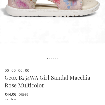
0
0
:
0
0
:
0
0
:
0
0
Geox B254WA Girl Sandal Macchia
Rose Multicolor
€44,06
€62,95
Incl. btw