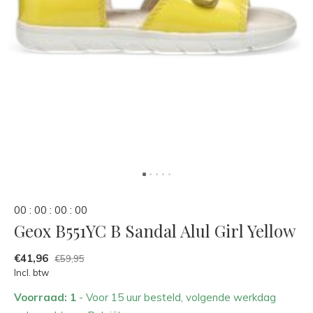
0
0
:
0
0
:
0
0
:
0
0
Geox B551YC B Sandal Alul Girl Yellow
€41,96
€59,95
Incl. btw
Voorraad: 1
- Voor 15 uur besteld, volgende werkdag