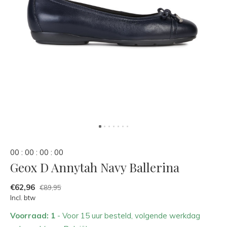
0
0
:
0
0
:
0
0
:
0
0
Geox D Annytah Navy Ballerina
€62,96
€89,95
Incl. btw
Voorraad: 1
- Voor 15 uur besteld, volgende werkdag