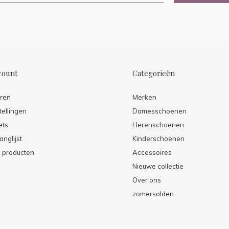
count
Categorieën
eren
Merken
tellingen
Damesschoenen
ets
Herenschoenen
anglijst
Kinderschoenen
k producten
Accessoires
Nieuwe collectie
Over ons
zomersolden