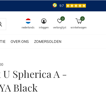
9.7
0
0
nederlands
inloggen
verlanglijst
winkelwagen
TIE
OVER ONS
ZOMERSOLDEN
0
0
 U Spherica A -
YA Black