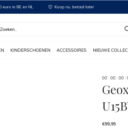
 euro in BE en NL
Koop nu, betaal later
EN
KINDERSCHOENEN
ACCESSOIRES
NIEUWE COLLEC
0
0
:
0
0
:
0
0
:
Geox
U15B
€99,95