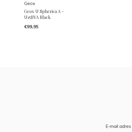
Geox
Geox U Spherica A -
U15BYA Black
€99,95