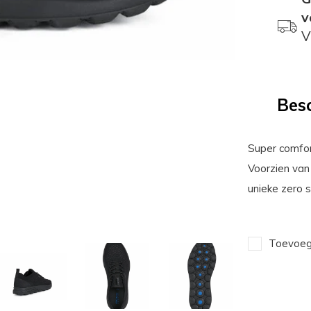
v
V
Besc
Super comfor
Voorzien van
unieke zero s
Toevoege