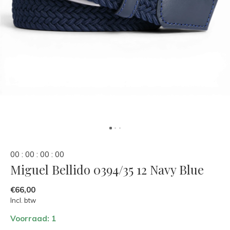
0
0
:
0
0
:
0
0
:
0
0
Miguel Bellido 0394/35 12 Navy Blue
€66,00
Incl. btw
Voorraad: 1