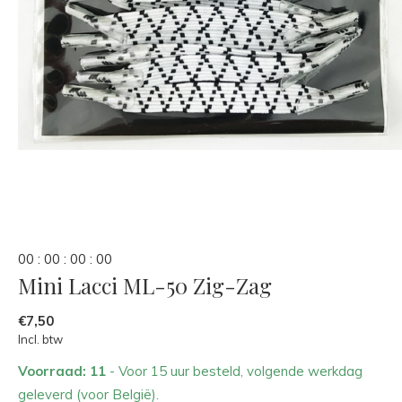
0
0
:
0
0
:
0
0
:
0
0
Mini Lacci ML-50 Zig-Zag
€7,50
Incl. btw
Voorraad: 11
- Voor 15 uur besteld, volgende werkdag
geleverd (voor België).