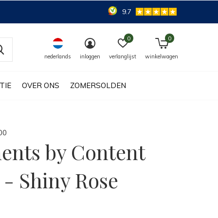
9.7
0
0
nederlands
inloggen
verlanglijst
winkelwagen
TIE
OVER ONS
ZOMERSOLDEN
0
0
nts by Content
 - Shiny Rose