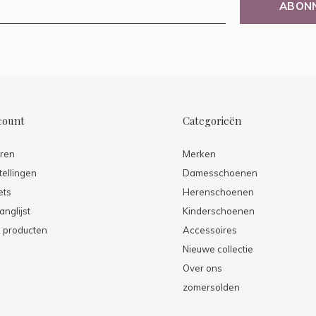
ABON
count
Categorieën
eren
Merken
tellingen
Damesschoenen
ets
Herenschoenen
anglijst
Kinderschoenen
k producten
Accessoires
Nieuwe collectie
Over ons
zomersolden