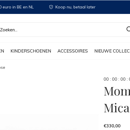
 euro in BE en NL
Koop nu, betaal later
EN
KINDERSCHOENEN
ACCESSOIRES
NIEUWE COLLEC
ose
0
0
:
0
0
:
0
0
:
Mome
Mica
€330,00