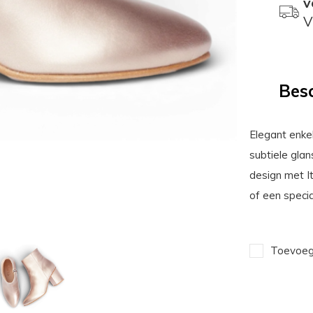
v
V
Besc
Elegant enke
subtiele glan
design met I
of een specia
Toevoege