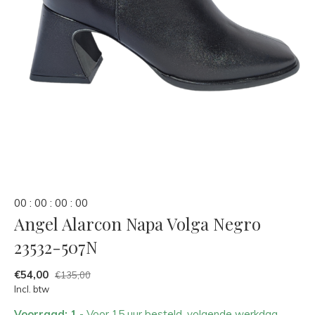
0
0
:
0
0
:
0
0
:
0
0
Angel Alarcon Napa Volga Negro
23532-507N
€54,00
€135,00
Incl. btw
Voorraad: 1
- Voor 15 uur besteld, volgende werkdag