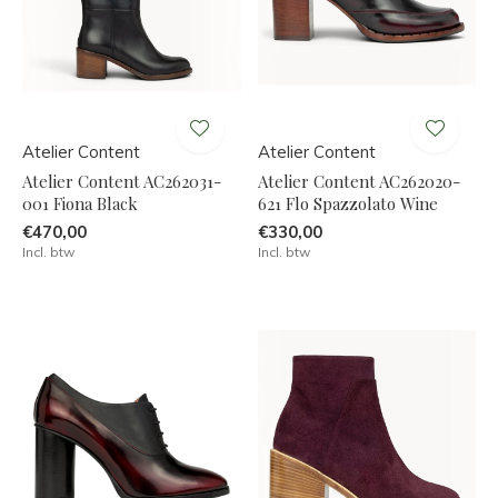
Atelier Content
Atelier Content
Atelier Content AC262031-
Atelier Content AC262020-
001 Fiona Black
621 Flo Spazzolato Wine
€470,00
€330,00
Incl. btw
Incl. btw