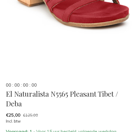
0
0
:
0
0
:
0
0
:
0
0
El Naturalista N5565 Pleasant Tibet /
Deba
€25,00
€125,00
Incl. btw
Voorraad: 1
- Voor 15 uur besteld, volgende werkdag