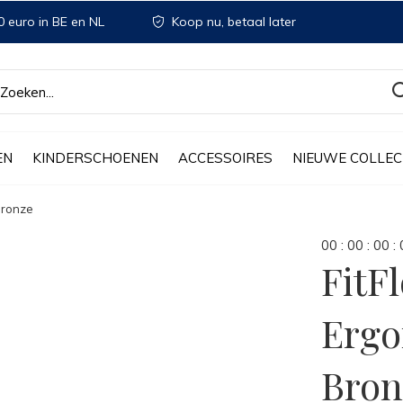
 euro in BE en NL
Koop nu, betaal later
EN
KINDERSCHOENEN
ACCESSOIRES
NIEUWE COLLEC
Bronze
0
0
:
0
0
:
0
0
:
FitF
Ergo
Bron