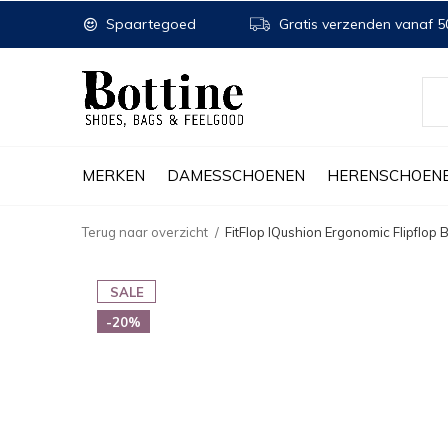
Spaartegoed
Gratis verzenden vanaf 50
MERKEN
DAMESSCHOENEN
HERENSCHOEN
Terug naar overzicht
FitFlop IQushion Ergonomic Flipflop 
SALE
-20%