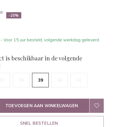
00
-20%
1
- Voor 15 uur besteld, volgende werkdag geleverd
.
ct is beschikbaar in de volgende
:
37
38
39
40
41
TOEVOEGEN AAN WINKELWAGEN
SNEL BESTELLEN