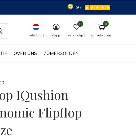
9.7
0
0
nederlands
inloggen
verlanglijst
winkelwagen
TIE
OVER ONS
ZOMERSOLDEN
0
0
lop IQushion
nomic Flipflop
ze