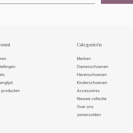
count
Categorieën
eren
Merken
tellingen
Damesschoenen
ets
Herenschoenen
anglijst
Kinderschoenen
k producten
Accessoires
Nieuwe collectie
Over ons
zomersolden