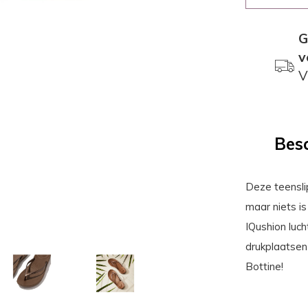
G
v
V
Besc
Deze teenslip
maar niets is
IQushion luc
drukplaatsen
Bottine!