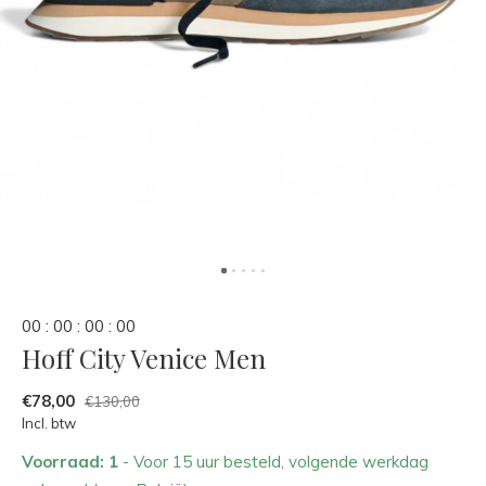
0
0
:
0
0
:
0
0
:
0
0
Hoff City Venice Men
€78,00
€130,00
Incl. btw
Voorraad: 1
- Voor 15 uur besteld, volgende werkdag