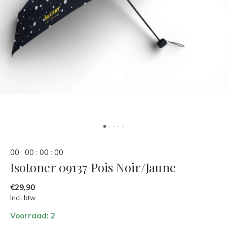
0
0
:
0
0
:
0
0
:
0
0
Isotoner 09137 Pois Noir/Jaune
€29,90
Incl. btw
Voorraad: 2