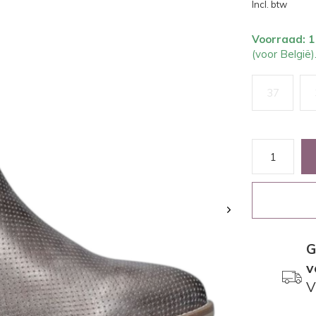
Incl. btw
Voorraad: 
(voor België)
37
G
v
V