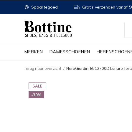
Spaartegoed
Gratis verzenden vanaf 50
MERKEN
DAMESSCHOENEN
HERENSCHOEN
Terug naar overzicht
NeroGiardini E512700D Lunare Tort
SALE
-30%