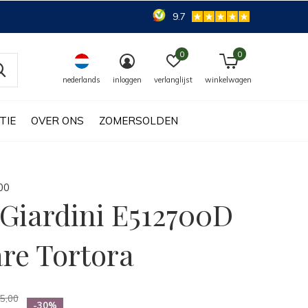
9.7
0
0
nederlands
inloggen
verlanglijst
winkelwagen
TIE
OVER ONS
ZOMERSOLDEN
0
0
Giardini E512700D
re Tortora
5,00
-30%