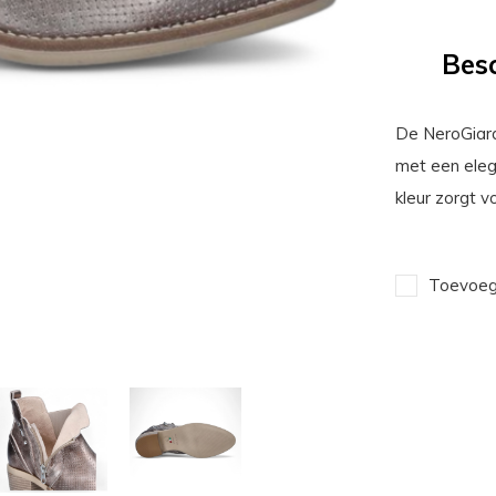
Besc
De NeroGiard
met een elega
kleur zorgt v
Toevoege