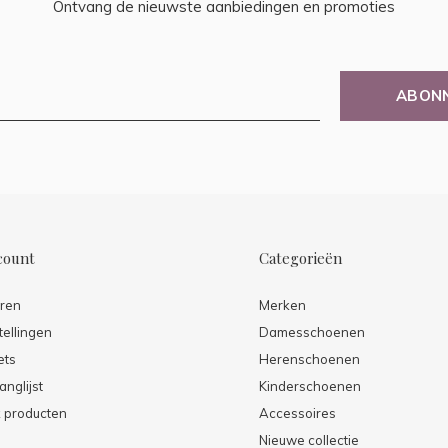
Ontvang de nieuwste aanbiedingen en promoties
ABON
count
Categorieën
eren
Merken
tellingen
Damesschoenen
ets
Herenschoenen
anglijst
Kinderschoenen
k producten
Accessoires
Nieuwe collectie