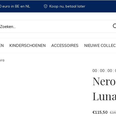
 euro in BE en NL
Koop nu, betaal later
EN
KINDERSCHOENEN
ACCESSOIRES
NIEUWE COLLEC
ora
0
0
:
0
0
:
0
0
:
Nero
Luna
€115,50
€16