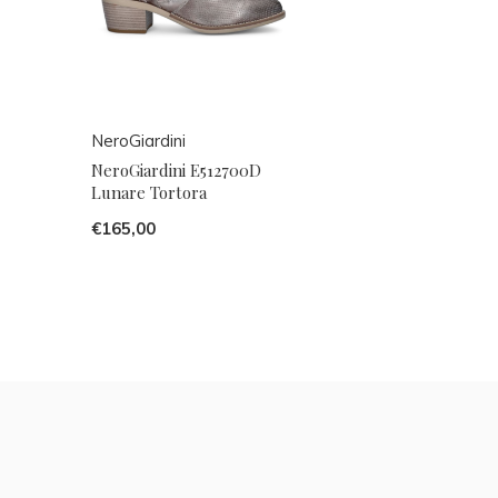
NeroGiardini
NeroGiardini E512700D
Lunare Tortora
€165,00