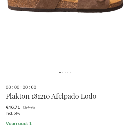
0
0
:
0
0
:
0
0
:
0
0
Plakton 181210 Afelpado Lodo
€46,71
€54,95
Incl. btw
Voorraad: 1